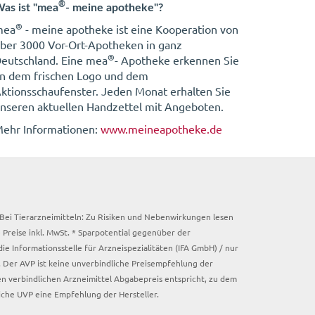
®
as ist "mea
- meine apotheke"?
®
mea
- meine apotheke ist eine Kooperation von
ber 3000 Vor-Ort-Apotheken in ganz
®
eutschland. Eine mea
- Apotheke erkennen Sie
n dem frischen Logo und dem
ktionsschaufenster. Jeden Monat erhalten Sie
nseren aktuellen Handzettel mit Angeboten.
ehr Informationen:
www.meineapotheke.de
. Bei Tierarzneimitteln: Zu Risiken und Nebenwirkungen lesen
e Preise inkl. MwSt. * Sparpotential gegenüber der
 Informationsstelle für Arzneispezialitäten (IFA GmbH) / nur
 Der AVP ist keine unverbindliche Preisempfehlung der
ken verbindlichen Arzneimittel Abgabepreis entspricht, zu dem
iche UVP eine Empfehlung der Hersteller.