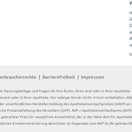
W
ü
D
a
A
u
M
erbraucherrechte
Barrierefreiheit
Impressum
ie Packungsbeilage und fragen Sie Ihre Ärztin, Ihren Arzt oder in Ihrer Apotheke
Tierarzt oder in Ihrer Apotheke. Nur solange Vorrat reicht. Irrtum vorbehalten. All
er unverbindlichen Herstellermeldung des Apothekenverkaufspreises (UAVP) an die
che Preisempfehlung des Herstellers (UVP). AVP = Apothekenverkaufspreis (AVP).
tz gebrachter Preis für rezeptfreie Arzneimittel, der in der Höhe dem für Apothe
tzlichen Krankenversicherung abrechnet. Im Gegensatz zum AVP ist die gebräuchl