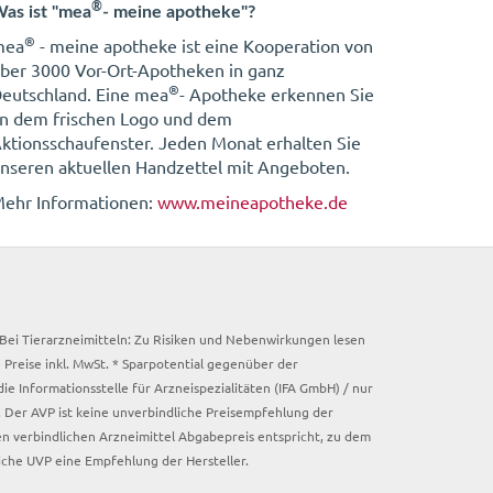
®
as ist "mea
- meine apotheke"?
®
mea
- meine apotheke ist eine Kooperation von
ber 3000 Vor-Ort-Apotheken in ganz
®
eutschland. Eine mea
- Apotheke erkennen Sie
n dem frischen Logo und dem
ktionsschaufenster. Jeden Monat erhalten Sie
nseren aktuellen Handzettel mit Angeboten.
ehr Informationen:
www.meineapotheke.de
. Bei Tierarzneimitteln: Zu Risiken und Nebenwirkungen lesen
e Preise inkl. MwSt. * Sparpotential gegenüber der
 Informationsstelle für Arzneispezialitäten (IFA GmbH) / nur
 Der AVP ist keine unverbindliche Preisempfehlung der
ken verbindlichen Arzneimittel Abgabepreis entspricht, zu dem
iche UVP eine Empfehlung der Hersteller.