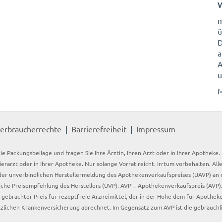
W
ü
D
a
A
u
M
erbraucherrechte
Barrierefreiheit
Impressum
ie Packungsbeilage und fragen Sie Ihre Ärztin, Ihren Arzt oder in Ihrer Apotheke
Tierarzt oder in Ihrer Apotheke. Nur solange Vorrat reicht. Irrtum vorbehalten. All
er unverbindlichen Herstellermeldung des Apothekenverkaufspreises (UAVP) an die
che Preisempfehlung des Herstellers (UVP). AVP = Apothekenverkaufspreis (AVP).
tz gebrachter Preis für rezeptfreie Arzneimittel, der in der Höhe dem für Apothe
tzlichen Krankenversicherung abrechnet. Im Gegensatz zum AVP ist die gebräuchl