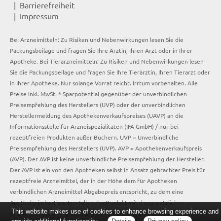
Barrierefreiheit
Impressum
Bei Arzneimitteln: Zu Risiken und Nebenwirkungen lesen Sie die
Packungsbeilage und fragen Sie Ihre Ärztin, Ihren Arzt oder in Ihrer
Apotheke. Bei Tierarzneimitteln: Zu Risiken und Nebenwirkungen lesen
Sie die Packungsbeilage und fragen Sie Ihre Tierärztin, Ihren Tierarzt oder
in Ihrer Apotheke. Nur solange Vorrat reicht. Irrtum vorbehalten. Alle
Preise inkl. MwSt. * Sparpotential gegenüber der unverbindlichen
Preisempfehlung des Herstellers (UVP) oder der unverbindlichen
Herstellermeldung des Apothekenverkaufspreises (UAVP) an die
Informationsstelle für Arzneispezialitäten (IFA GmbH) / nur bei
rezeptfreien Produkten außer Büchern. UVP = Unverbindliche
Preisempfehlung des Herstellers (UVP). AVP = Apothekenverkaufspreis
(AVP). Der AVP ist keine unverbindliche Preisempfehlung der Hersteller.
Der AVP ist ein von den Apotheken selbst in Ansatz gebrachter Preis für
rezeptfreie Arzneimittel, der in der Höhe dem für Apotheken
verbindlichen Arzneimittel Abgabepreis entspricht, zu dem eine
Apotheke in bestimmten Fällen das Produkt mit der gesetzlichen
This website makes use of cookies to enhance browsing experience and
Krankenversicherung abrechnet. Im Gegensatz zum AVP ist die