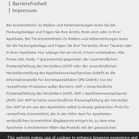
Barrierefreiheit
Impressum
Bei Arzneimitteln: Zu Risiken und Nebenwirkungen lesen Sie die
Packungsbeilage und fragen Sie Ihre Ärztin, Ihren Arzt oder in Ihrer
Apotheke. Bei Tierarzneimitteln: Zu Risiken und Nebenwirkungen lesen
Sie die Packungsbeilage und fragen Sie Ihre Tierärztin, Ihren Tierarzt oder
in Ihrer Apotheke. Nur solange Vorrat reicht. Irrtum vorbehalten. Alle
Preise inkl. MwSt. * Sparpotential gegenüber der unverbindlichen
Preisempfehlung des Herstellers (UVP) oder der unverbindlichen
Herstellermeldung des Apothekenverkaufspreises (UAVP) an die
Informationsstelle für Arzneispezialitäten (IFA GmbH) / nur bei
rezeptfreien Produkten außer Büchern. UVP = Unverbindliche
Preisempfehlung des Herstellers (UVP). AVP = Apothekenverkaufspreis
(AVP). Der AVP ist keine unverbindliche Preisempfehlung der Hersteller.
Der AVP ist ein von den Apotheken selbst in Ansatz gebrachter Preis für
rezeptfreie Arzneimittel, der in der Höhe dem für Apotheken
verbindlichen Arzneimittel Abgabepreis entspricht, zu dem eine
Apotheke in bestimmten Fällen das Produkt mit der gesetzlichen
Krankenversicherung abrechnet. Im Gegensatz zum AVP ist die
This website makes use of cookies to enhance browsing experience and