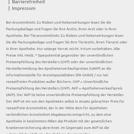
Barrierefreiheit
Impressum
Bei Arzneimitteln: Zu Risiken und Nebenwirkungen lesen Sie die
Packungsbeilage und fragen Sie Ihre Ärztin, Ihren Arzt oder in Ihrer
Apotheke. Bei Tierarzneimitteln: Zu Risiken und Nebenwirkungen lesen
Sie die Packungsbeilage und fragen Sie Ihre Tierärztin, Ihren Tierarzt oder
in Ihrer Apotheke. Nur solange Vorrat reicht. Irrtum vorbehalten. Alle
Preise inkl. MwSt. * Sparpotential gegenüber der unverbindlichen
Preisempfehlung des Herstellers (UVP) oder der unverbindlichen
Herstellermeldung des Apothekenverkaufspreises (UAVP) an die
Informationsstelle für Arzneispezialitäten (IFA GmbH) / nur bei
rezeptfreien Produkten außer Büchern. UVP = Unverbindliche
Preisempfehlung des Herstellers (UVP). AVP = Apothekenverkaufspreis
(AVP). Der AVP ist keine unverbindliche Preisempfehlung der Hersteller.
Der AVP ist ein von den Apotheken selbst in Ansatz gebrachter Preis für
rezeptfreie Arzneimittel, der in der Höhe dem für Apotheken
verbindlichen Arzneimittel Abgabepreis entspricht, zu dem eine
Apotheke in bestimmten Fällen das Produkt mit der gesetzlichen
Krankenversicherung abrechnet. Im Gegensatz zum AVP ist die
gebräuchliche UVP eine Empfehlung der Hersteller.