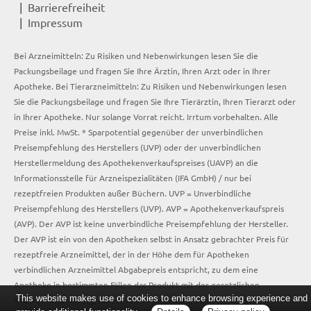
Barrierefreiheit
Impressum
Bei Arzneimitteln: Zu Risiken und Nebenwirkungen lesen Sie die
Packungsbeilage und fragen Sie Ihre Ärztin, Ihren Arzt oder in Ihrer
Apotheke. Bei Tierarzneimitteln: Zu Risiken und Nebenwirkungen lesen
Sie die Packungsbeilage und fragen Sie Ihre Tierärztin, Ihren Tierarzt oder
in Ihrer Apotheke. Nur solange Vorrat reicht. Irrtum vorbehalten. Alle
Preise inkl. MwSt. * Sparpotential gegenüber der unverbindlichen
Preisempfehlung des Herstellers (UVP) oder der unverbindlichen
Herstellermeldung des Apothekenverkaufspreises (UAVP) an die
Informationsstelle für Arzneispezialitäten (IFA GmbH) / nur bei
rezeptfreien Produkten außer Büchern. UVP = Unverbindliche
Preisempfehlung des Herstellers (UVP). AVP = Apothekenverkaufspreis
(AVP). Der AVP ist keine unverbindliche Preisempfehlung der Hersteller.
Der AVP ist ein von den Apotheken selbst in Ansatz gebrachter Preis für
rezeptfreie Arzneimittel, der in der Höhe dem für Apotheken
verbindlichen Arzneimittel Abgabepreis entspricht, zu dem eine
Apotheke in bestimmten Fällen das Produkt mit der gesetzlichen
This website makes use of cookies to enhance browsing experience and
Krankenversicherung abrechnet. Im Gegensatz zum AVP ist die