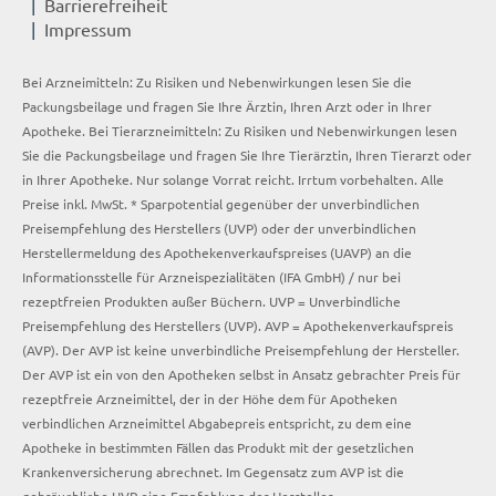
Barrierefreiheit
Impressum
Bei Arzneimitteln: Zu Risiken und Nebenwirkungen lesen Sie die
Packungsbeilage und fragen Sie Ihre Ärztin, Ihren Arzt oder in Ihrer
Apotheke. Bei Tierarzneimitteln: Zu Risiken und Nebenwirkungen lesen
Sie die Packungsbeilage und fragen Sie Ihre Tierärztin, Ihren Tierarzt oder
in Ihrer Apotheke. Nur solange Vorrat reicht. Irrtum vorbehalten. Alle
Preise inkl. MwSt. * Sparpotential gegenüber der unverbindlichen
Preisempfehlung des Herstellers (UVP) oder der unverbindlichen
Herstellermeldung des Apothekenverkaufspreises (UAVP) an die
Informationsstelle für Arzneispezialitäten (IFA GmbH) / nur bei
rezeptfreien Produkten außer Büchern. UVP = Unverbindliche
Preisempfehlung des Herstellers (UVP). AVP = Apothekenverkaufspreis
(AVP). Der AVP ist keine unverbindliche Preisempfehlung der Hersteller.
Der AVP ist ein von den Apotheken selbst in Ansatz gebrachter Preis für
rezeptfreie Arzneimittel, der in der Höhe dem für Apotheken
verbindlichen Arzneimittel Abgabepreis entspricht, zu dem eine
Apotheke in bestimmten Fällen das Produkt mit der gesetzlichen
Krankenversicherung abrechnet. Im Gegensatz zum AVP ist die
gebräuchliche UVP eine Empfehlung der Hersteller.