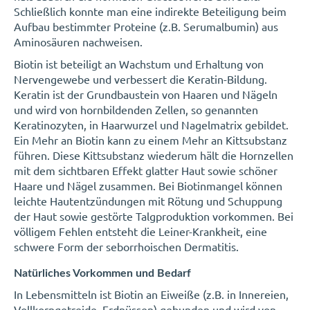
Schließlich konnte man eine indirekte Beteiligung beim
Aufbau bestimmter Proteine (z.B. Serumalbumin) aus
Aminosäuren nachweisen.
Biotin ist beteiligt an Wachstum und Erhaltung von
Nervengewebe und verbessert die Keratin-Bildung.
Keratin ist der Grundbaustein von Haaren und Nägeln
und wird von hornbildenden Zellen, so genannten
Keratinozyten, in Haarwurzel und Nagelmatrix gebildet.
Ein Mehr an Biotin kann zu einem Mehr an Kittsubstanz
führen. Diese Kittsubstanz wiederum hält die Hornzellen
mit dem sichtbaren Effekt glatter Haut sowie schöner
Haare und Nägel zusammen. Bei Biotinmangel können
leichte Hautentzündungen mit Rötung und Schuppung
der Haut sowie gestörte Talgproduktion vorkommen. Bei
völligem Fehlen entsteht die Leiner-Krankheit, eine
schwere Form der seborrhoischen Dermatitis.
Natürliches Vorkommen und Bedarf
In Lebensmitteln ist Biotin an Eiweiße (z.B. in Innereien,
Vollkorngetreide, Erdnüssen) gebunden und wird von