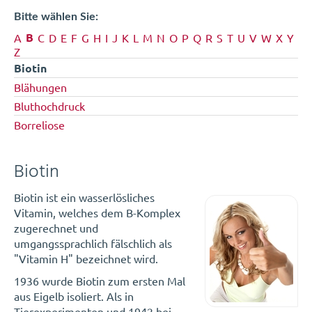
Bitte wählen Sie:
B
A
C
D
E
F
G
H
I
J
K
L
M
N
O
P
Q
R
S
T
U
V
W
X
Y
Z
Biotin
Blähungen
Bluthochdruck
Borreliose
Biotin
Biotin ist ein wasserlösliches
Vitamin, welches dem B-Komplex
zugerechnet und
umgangssprachlich fälschlich als
"Vitamin H" bezeichnet wird.
1936 wurde Biotin zum ersten Mal
aus Eigelb isoliert. Als in
Tierexperimenten und 1942 bei