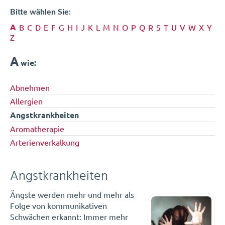
Bitte wählen Sie:
A
B
C
D
E
F
G
H
I
J
K
L
M
N
O
P
Q
R
S
T
U
V
W
X
Y
Z
A
wie:
Abnehmen
Allergien
Angstkrankheiten
Aromatherapie
Arterienverkalkung
Angstkrankheiten
Ängste werden mehr und mehr als
Folge von kommunikativen
Schwächen erkannt: Immer mehr